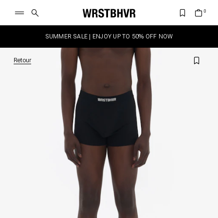
SUMMER SALE | ENJOY UP TO 50% OFF NOW
Retour