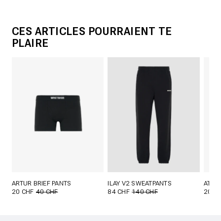
CES ARTICLES POURRAIENT TE
PLAIRE
ARTUR BRIEF PANTS
ILAY V2 SWEATPANTS
ATTI 
20 CHF
40 CHF
84 CHF
140 CHF
20 C